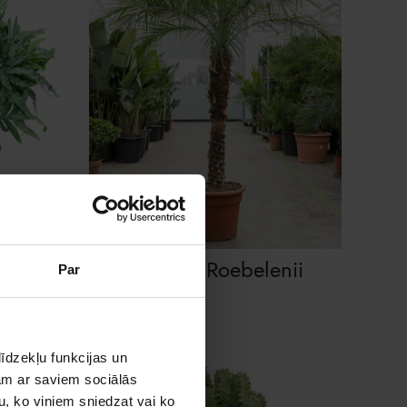
Star
Phoenix Roebelenii
Par
īdzekļu funkcijas un
jam ar saviem sociālās
u, ko viņiem sniedzat vai ko