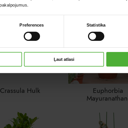
u pakalpojumus.
Preferences
Statistika
Ļaut atlasi
Crassula Hulk
Euphorbia
Mayuranathan