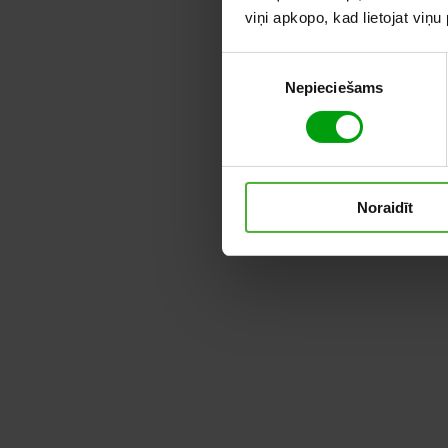
viņi apkopo, kad lietojat viņ
Piekrišanas
Nepieciešams
izvēle
Noraidīt