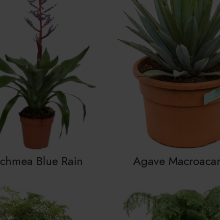
chmea Blue Rain
Agave Macroaca