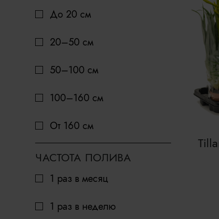
До 20 cм
20–50 cм
50–100 cм
100–160 cм
От 160 см
Till
ЧАСТОТА ПОЛИВА
1 раз в месяц
1 раз в неделю