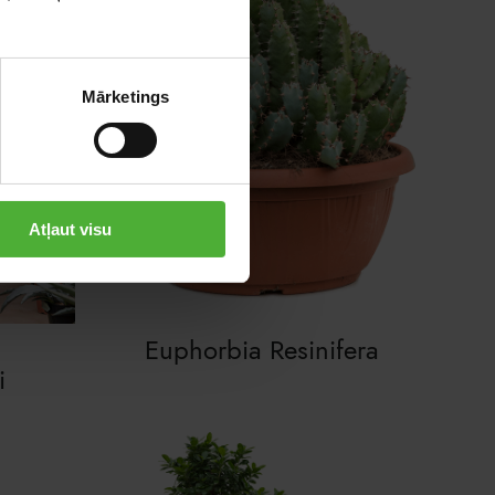
Mārketings
Atļaut visu
Euphorbia Resinifera
i