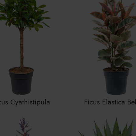
cus Cyathistipula
Ficus Elastica Be