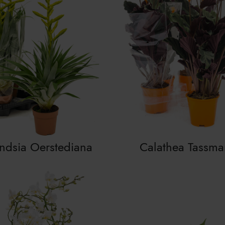
andsia Oerstediana
Calathea Tassma