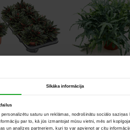
peromia Caperata
Phlebodium Blue 
Sīkāka informācija
Rosso
failus
 personalizētu saturu un reklāmas, nodrošinātu sociālo saziņas l
formāciju par to, kā jūs izmantojat mūsu vietni, mēs arī kopīgo
s un analīzes partneriem, kuri to var apvienot ar citu informācij