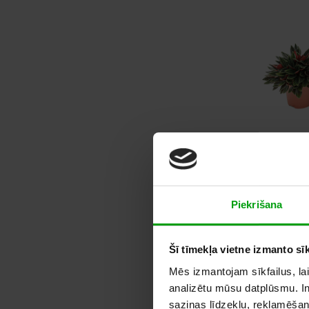
Pe
Piekrišana
Šī tīmekļa vietne izmanto sīk
Mēs izmantojam sīkfailus, lai
analizētu mūsu datplūsmu. In
saziņas līdzekļu, reklamēšana