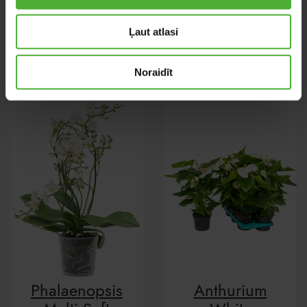
Tillandsia
Calathea
Ļaut atlasi
Oerstediana
Tassmania
Noraidīt
Phalaenopsis
Anthurium