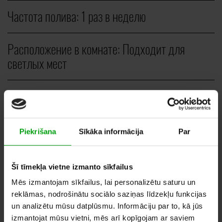
Частота полива:
1 раз в неделю
Расположение в комнате:
Подходит для
светлых мест
Тип:
Вертикальные растения
Piekrišana
Sīkāka informācija
Par
ШТ.
80,00
EUR
Šī tīmekļa vietne izmanto sīkfailus
Mēs izmantojam sīkfailus, lai personalizētu saturu un
reklāmas, nodrošinātu sociālo saziņas līdzekļu funkcijas
un analizētu mūsu datplūsmu. Informāciju par to, kā jūs
ДОБАВИТЬ В СПИСОК
izmantojat mūsu vietni, mēs arī kopīgojam ar saviem