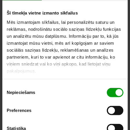
Šī tīmekļa vietne izmanto sīkfailus
Mēs izmantojam sīkfailus, lai personalizētu saturu un
reklāmas, nodrošinātu sociālo saziņas līdzekļu funkcijas
un analizētu mūsu datplūsmu. Informāciju par to, kā jūs
izmantojat mūsu vietni, mēs arī kopīgojam ar saviem
sociālās saziņas līdzekļu, reklamēšanas un analīzes
partneriem, kuri to var apvienot ar citu informāciju, ko
viņiem sniedzat vai ko viņi apkopo, kad lietojat viņu
pakalpojumus.
Piekrišanas
Nepieciešams
izvēle
Preferences
Statistika