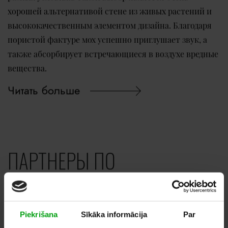
хорошей альтернативой стене из живых растений и
высококачественным элементом дизайна. Благодаря
пористой фактуре мох успешно приглушает звук, а
также абсорбирует встречающиеся в воздухе вредные
вещества.
Читать больше
ПАРТНЕРЫ ПО
СОТРУДНИЧЕСТВУ
Piekrišana
Sīkāka informācija
Par