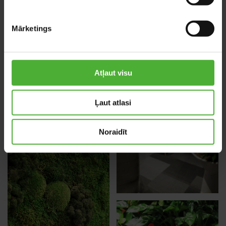
Mārketings
Atļaut visu
Ļaut atlasi
Noraidīt