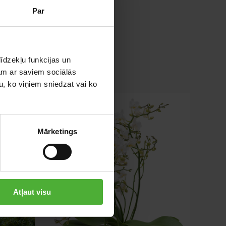
Par
īdzekļu funkcijas un
jam ar saviem sociālās
u, ko viņiem sniedzat vai ko
Mārketings
Atļaut visu