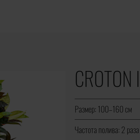
CROTON 
Размер:
100–160 cм
Частота полива:
2 раза