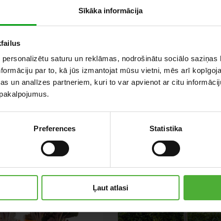
Sīkāka informācija
Ы
failus
 personalizētu saturu un reklāmas, nodrošinātu sociālo saziņas l
formāciju par to, kā jūs izmantojat mūsu vietni, mēs arī kopīgo
s un analīzes partneriem, kuri to var apvienot ar citu informācij
u pakalpojumus.
Preferences
Statistika
Ļaut atlasi