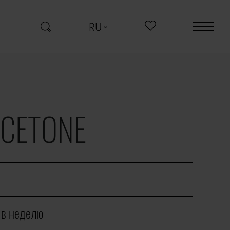
RU
ICETONE
 в неделю