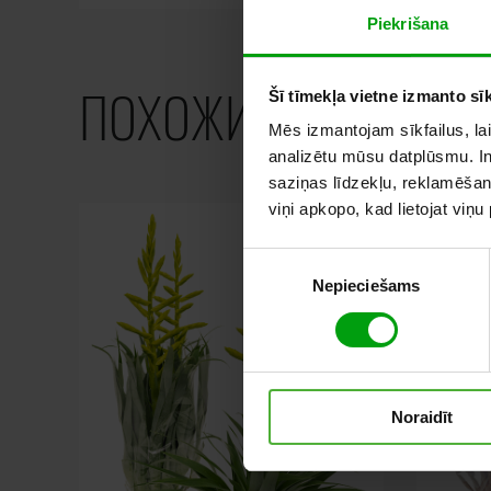
Piekrišana
ПОХОЖИЕ ПРОДУКТ
Šī tīmekļa vietne izmanto sīk
Mēs izmantojam sīkfailus, lai
analizētu mūsu datplūsmu. In
saziņas līdzekļu, reklamēšana
viņi apkopo, kad lietojat viņ
Piekrišanas
Nepieciešams
izvēle
Noraidīt