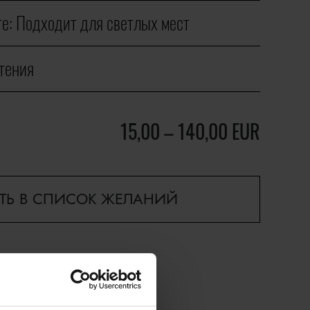
е:
Подходит для светлых мест
тения
15,00
–
140,00
EUR
ТЬ В СПИСОК ЖЕЛАНИЙ