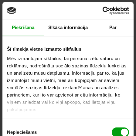
20,00
–
30,00
EUR
Piekrišana
Sīkāka informācija
Par
ДОБАВИТЬ В СПИСОК
ЖЕЛАНИЙ
Šī tīmekļa vietne izmanto sīkfailus
Mēs izmantojam sīkfailus, lai personalizētu saturu un
reklāmas, nodrošinātu sociālo saziņas līdzekļu funkcijas
ПОХОЖИЕ ПРОДУКТЫ
un analizētu mūsu datplūsmu. Informāciju par to, kā jūs
izmantojat mūsu vietni, mēs arī kopīgojam ar saviem
sociālās saziņas līdzekļu, reklamēšanas un analīzes
partneriem, kuri to var apvienot ar citu informāciju, ko
viņiem sniedzat vai ko viņi apkopo, kad lietojat viņu
pakalpojumus.
Piekrišanas
Nepieciešams
izvēle