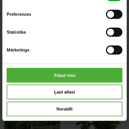
Preferences
Statistika
Tillandsia
Calathea
Mārketings
Oerstediana
Tassmania
Atļaut visu
Ļaut atlasi
Noraidīt