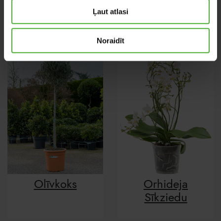
Oerstediana
Tassmania
Ļaut atlasi
Noraidīt
Olīvkoks
Orhideja
Sīkziedu