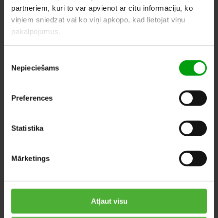
partneriem, kuri to var apvienot ar citu informāciju, ko
viņiem sniedzat vai ko viņi apkopo, kad lietojat viņu
LĪDZĪGI PRODUKTI
pakalpojumus.
Piekrišanas
Nepieciešams
izvēle
Preferences
Statistika
Mārketings
Atļaut visu
Tilandsija
Kalateja