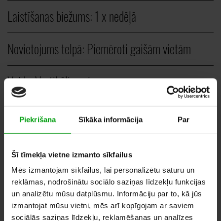
Laistīšanas biežums:
1 x nedēļā
Novietojums telpā:
Piemēroti gaišām vietām
Veids:
Vertikāli augi
GAB.
Piekrišana
Sīkāka informācija
Par
80,00
–
120,00
EUR
Šī tīmekļa vietne izmanto sīkfailus
Mēs izmantojam sīkfailus, lai personalizētu saturu un
reklāmas, nodrošinātu sociālo saziņas līdzekļu funkcijas
un analizētu mūsu datplūsmu. Informāciju par to, kā jūs
PIEVIENOT VĒLMJU GROZAM
izmantojat mūsu vietni, mēs arī kopīgojam ar saviem
sociālās saziņas līdzekļu, reklamēšanas un analīzes