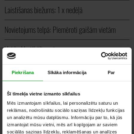
Laistīšanas biežums:
1 x nedēļā
Novietojums telpā:
Piemēroti gaišām vietām
Veids:
Vertikāli augi
GAB.
Piekrišana
Sīkāka informācija
Par
80,00
–
160,00
EUR
Šī tīmekļa vietne izmanto sīkfailus
Mēs izmantojam sīkfailus, lai personalizētu saturu un
reklāmas, nodrošinātu sociālo saziņas līdzekļu funkcijas
un analizētu mūsu datplūsmu. Informāciju par to, kā jūs
PIEVIENOT VĒLMJU GROZAM
izmantojat mūsu vietni, mēs arī kopīgojam ar saviem
sociālās saziņas līdzekļu, reklamēšanas un analīzes