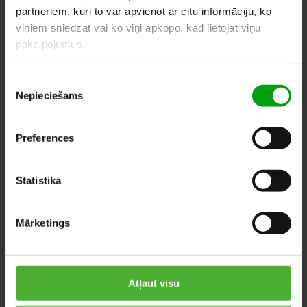
partneriem, kuri to var apvienot ar citu informāciju, ko
viņiem sniedzat vai ko viņi apkopo, kad lietojat viņu
LĪDZĪGI PRODUKTI
pakalpojumus.
Piekrišanas
Nepieciešams
izvēle
Preferences
Statistika
Mārketings
Atļaut visu
Tilandsija
Kalateja