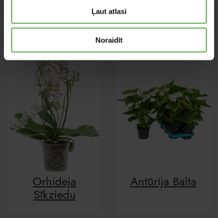
Oerstediana
Tassmania
Ļaut atlasi
Noraidīt
Orhideja
Antūrija Balta
Sīkziedu