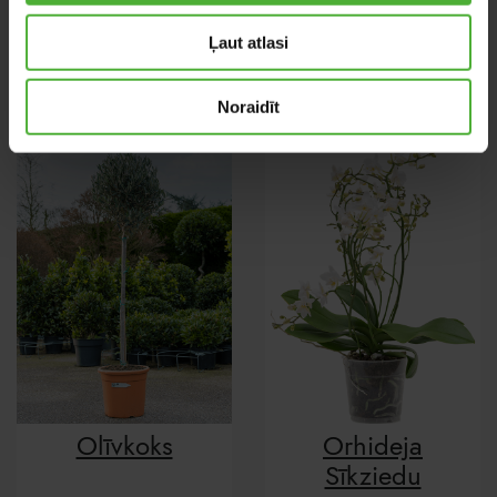
Tilandsija
Kalateja
Oerstediana
Tassmania
Ļaut atlasi
Noraidīt
Olīvkoks
Orhideja
Sīkziedu