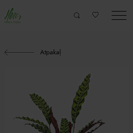
Atpakaļ