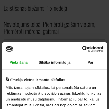
Laistīšanas biežums:
1 x nedēļā
Novietojums telpā:
Piemēroti gaišām vietām,
Piemēroti mērenai gaismai
Veids:
Vertikāli augi
Piekrišana
Sīkāka informācija
Par
GAB.
8,00
–
15,00
EUR
Šī tīmekļa vietne izmanto sīkfailus
Mēs izmantojam sīkfailus, lai personalizētu saturu un
reklāmas, nodrošinātu sociālo saziņas līdzekļu funkcijas
un analizētu mūsu datplūsmu. Informāciju par to, kā jūs
PIEVIENOT VĒLMJU GROZAM
izmantojat mūsu vietni, mēs arī kopīgojam ar saviem