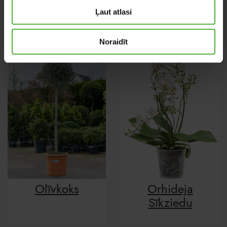
Oerstediana
Tassmania
Ļaut atlasi
Noraidīt
Olīvkoks
Orhideja
Sīkziedu