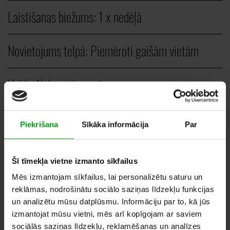
Laistīšanas biežums:
1 x nedēļā
Novietojums telpā:
Piemēroti gaišām vietām
Veids:
Nokarenie augi
GAB.
Piekrišana
Sīkāka informācija
Par
15,00
–
30,00
EUR
Šī tīmekļa vietne izmanto sīkfailus
Mēs izmantojam sīkfailus, lai personalizētu saturu un
reklāmas, nodrošinātu sociālo saziņas līdzekļu funkcijas
un analizētu mūsu datplūsmu. Informāciju par to, kā jūs
PIEVIENOT VĒLMJU GROZAM
izmantojat mūsu vietni, mēs arī kopīgojam ar saviem
sociālās saziņas līdzekļu, reklamēšanas un analīzes