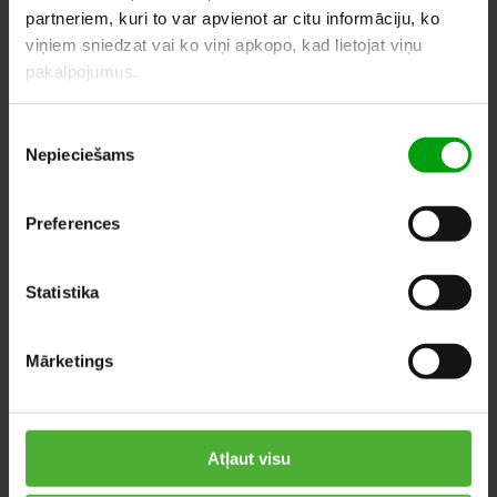
partneriem, kuri to var apvienot ar citu informāciju, ko
viņiem sniedzat vai ko viņi apkopo, kad lietojat viņu
LĪDZĪGI PRODUKTI
pakalpojumus.
Piekrišanas
Nepieciešams
izvēle
Preferences
Statistika
Mārketings
Atļaut visu
Tilandsija
Kalateja