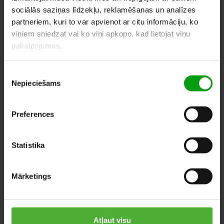
PIEVIENOT VĒLMJU GROZAM
sociālās saziņas līdzekļu, reklamēšanas un analīzes
partneriem, kuri to var apvienot ar citu informāciju, ko
viņiem sniedzat vai ko viņi apkopo, kad lietojat viņu
pakalpojumus.
LĪDZĪGI PRODUKTI
Piekrišanas
Nepieciešams
izvēle
Preferences
Statistika
Mārketings
Atļaut visu