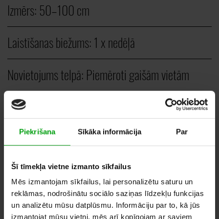
Izmērs:
50–100 cm
Laistīšanas biežums:
1 x nedēļā
Novietojums telpā:
Piemēroti gaišām vietām
Veids:
Nokarenie augi
Piekrišana
Sīkāka informācija
Par
GAB.
Šī tīmekļa vietne izmanto sīkfailus
12,00
–
20,00
EUR
Mēs izmantojam sīkfailus, lai personalizētu saturu un
reklāmas, nodrošinātu sociālo saziņas līdzekļu funkcijas
un analizētu mūsu datplūsmu. Informāciju par to, kā jūs
izmantojat mūsu vietni, mēs arī kopīgojam ar saviem