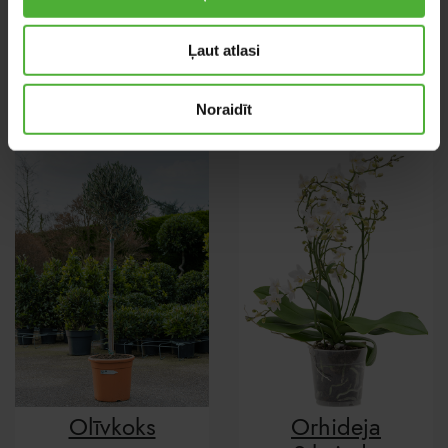
Tilandsija
Kalateja
Ļaut atlasi
Oerstediana
Tassmania
Noraidīt
Olīvkoks
Orhideja