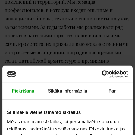
помещений и территорий. Мы команда
профессионалов, в которую входят опытные и
знающие дизайнеры, техники и специалисты по уходу
за растениями. За годы работы мы реализовали ряд
проектов, которыми гордятся наши клиенты и мы
сами, кроме того, их признали высококачественными
и отраслевые ассоциации, наградив нас премиями
года в латвийской архитектуре и премиями в
латвийской ландшафтной архитектуре.
НАША КОМПЕТЕНТНОСТЬ В
Piekrišana
Sīkāka informācija
Par
ДОСТАВКЕ КОМНАТНЫХ
Šī tīmekļa vietne izmanto sīkfailus
Mēs izmantojam sīkfailus, lai personalizētu saturu un
reklāmas, nodrošinātu sociālo saziņas līdzekļu funkcijas