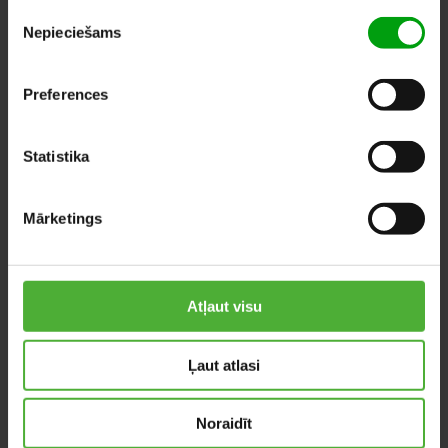
Piekrišanas
Nepieciešams
izvēle
Preferences
Statistika
Tillandsia
Calathea
Mārketings
Oerstediana
Tassmania
Atļaut visu
Ļaut atlasi
Noraidīt