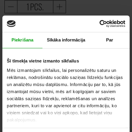
PCS.
30,00
–
50,00
EUR
Piekrišana
Sīkāka informācija
Par
ADD TO WHISHLIST
Šī tīmekļa vietne izmanto sīkfailus
Mēs izmantojam sīkfailus, lai personalizētu saturu un
reklāmas, nodrošinātu sociālo saziņas līdzekļu funkcijas
SIMILAR PRODUCTS
un analizētu mūsu datplūsmu. Informāciju par to, kā jūs
izmantojat mūsu vietni, mēs arī kopīgojam ar saviem
sociālās saziņas līdzekļu, reklamēšanas un analīzes
partneriem, kuri to var apvienot ar citu informāciju, ko
viņiem sniedzat vai ko viņi apkopo, kad lietojat viņu
pakalpojumus.