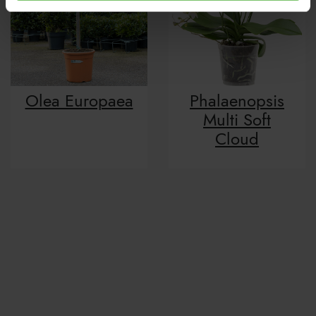
Olea Europaea
Phalaenopsis
Multi Soft
Cloud