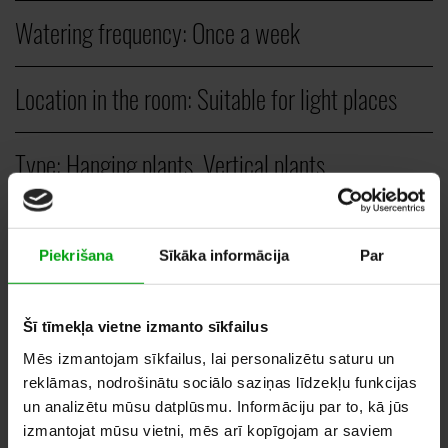
Watering frequency:
Once a week
Location in the room:
Suitable for light places
Type:
Hanging plants, Vertical plants
PCS.
Piekrišana
Sīkāka informācija
Par
20,00
–
35,00
EUR
Šī tīmekļa vietne izmanto sīkfailus
Mēs izmantojam sīkfailus, lai personalizētu saturu un
reklāmas, nodrošinātu sociālo saziņas līdzekļu funkcijas
ADD TO WHISHLIST
un analizētu mūsu datplūsmu. Informāciju par to, kā jūs
izmantojat mūsu vietni, mēs arī kopīgojam ar saviem