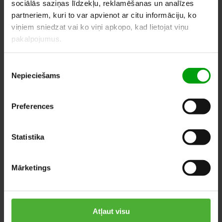
sociālās saziņas līdzekļu, reklamēšanas un analīzes
partneriem, kuri to var apvienot ar citu informāciju, ko
SIMILAR PRODUCTS
viņiem sniedzat vai ko viņi apkopo, kad lietojat viņu
pakalpojumus.
Piekrišanas
Nepieciešams
izvēle
Preferences
Statistika
Mārketings
Atļaut visu
Tillandsia
Calathea