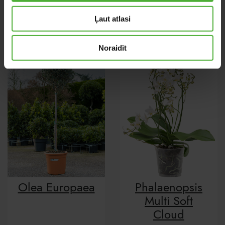
Oerstediana
Tassmania
Ļaut atlasi
Noraidīt
Olea Europaea
Phalaenopsis
Multi Soft
Cloud