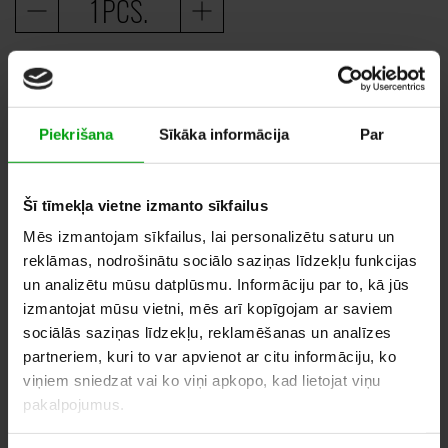
PCS.
80,00
–
140,00
EUR
Piekrišana
Sīkāka informācija
Par
ADD TO WHISHLIST
Šī tīmekļa vietne izmanto sīkfailus
Mēs izmantojam sīkfailus, lai personalizētu saturu un
SIMILAR PRODUCTS
reklāmas, nodrošinātu sociālo saziņas līdzekļu funkcijas
un analizētu mūsu datplūsmu. Informāciju par to, kā jūs
izmantojat mūsu vietni, mēs arī kopīgojam ar saviem
sociālās saziņas līdzekļu, reklamēšanas un analīzes
partneriem, kuri to var apvienot ar citu informāciju, ko
viņiem sniedzat vai ko viņi apkopo, kad lietojat viņu
pakalpojumus.