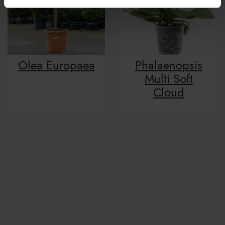
Olea Europaea
Phalaenopsis
Multi Soft
Cloud