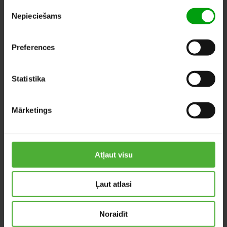
Piekrišanas
Nepieciešams
izvēle
Preferences
Statistika
Tillandsia
Calathea
Oerstediana
Tassmania
Mārketings
Atļaut visu
Ļaut atlasi
Noraidīt